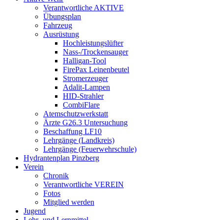
Verantwortliche AKTIVE
Übungsplan
Fahrzeug
Ausrüstung
Hochleistungslüfter
Nass-/Trockensauger
Halligan-Tool
FirePax Leinenbeutel
Stromerzeuger
Adalit-Lampen
HID-Strahler
CombiFlare
Atemschutzwerkstatt
Ärzte G26.3 Untersuchung
Beschaffung LF10
Lehrgänge (Landkreis)
Lehrgänge (Feuerwehrschule)
Hydrantenplan Pinzberg
Verein
Chronik
Verantwortliche VEREIN
Fotos
Mitglied werden
Jugend
Lehr- und Lernmittel