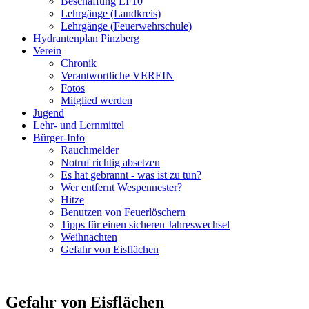
Beschaffung LF10
Lehrgänge (Landkreis)
Lehrgänge (Feuerwehrschule)
Hydrantenplan Pinzberg
Verein
Chronik
Verantwortliche VEREIN
Fotos
Mitglied werden
Jugend
Lehr- und Lernmittel
Bürger-Info
Rauchmelder
Notruf richtig absetzen
Es hat gebrannt - was ist zu tun?
Wer entfernt Wespennester?
Hitze
Benutzen von Feuerlöschern
Tipps für einen sicheren Jahreswechsel
Weihnachten
Gefahr von Eisflächen
Gefahr von Eisflächen