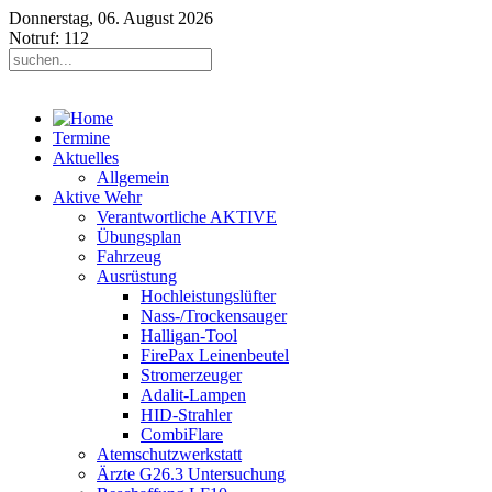
Donnerstag, 06. August 2026
Notruf: 112
Termine
Aktuelles
Allgemein
Aktive Wehr
Verantwortliche AKTIVE
Übungsplan
Fahrzeug
Ausrüstung
Hochleistungslüfter
Nass-/Trockensauger
Halligan-Tool
FirePax Leinenbeutel
Stromerzeuger
Adalit-Lampen
HID-Strahler
CombiFlare
Atemschutzwerkstatt
Ärzte G26.3 Untersuchung