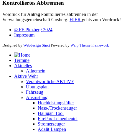
Kontrolliertes Abbrennen
Vordruck für Antrag kontrolliertes abbrennen in der
Verwaltungsgemeinschaft Gosberg.
HIER
gehts zum Vordruck!
© FF Pinzberg 2024
Impressum
Designed by
Webdesign Sinci
Powered by
Warp Theme Framework
Termine
Aktuelles
Allgemein
Aktive Wehr
Verantwortliche AKTIVE
Übungsplan
Fahrzeug
Ausrüstung
Hochleistungslüfter
Nass-/Trockensauger
Halligan-Tool
FirePax Leinenbeutel
Stromerzeuger
Adalit-Lampen