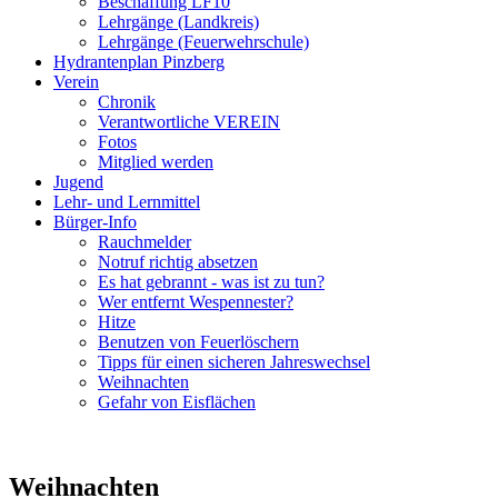
Beschaffung LF10
Lehrgänge (Landkreis)
Lehrgänge (Feuerwehrschule)
Hydrantenplan Pinzberg
Verein
Chronik
Verantwortliche VEREIN
Fotos
Mitglied werden
Jugend
Lehr- und Lernmittel
Bürger-Info
Rauchmelder
Notruf richtig absetzen
Es hat gebrannt - was ist zu tun?
Wer entfernt Wespennester?
Hitze
Benutzen von Feuerlöschern
Tipps für einen sicheren Jahreswechsel
Weihnachten
Gefahr von Eisflächen
Weihnachten