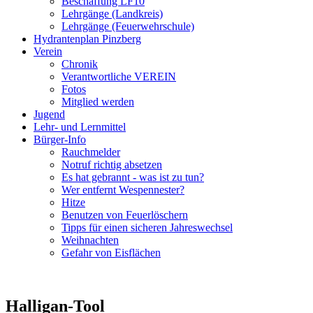
Beschaffung LF10
Lehrgänge (Landkreis)
Lehrgänge (Feuerwehrschule)
Hydrantenplan Pinzberg
Verein
Chronik
Verantwortliche VEREIN
Fotos
Mitglied werden
Jugend
Lehr- und Lernmittel
Bürger-Info
Rauchmelder
Notruf richtig absetzen
Es hat gebrannt - was ist zu tun?
Wer entfernt Wespennester?
Hitze
Benutzen von Feuerlöschern
Tipps für einen sicheren Jahreswechsel
Weihnachten
Gefahr von Eisflächen
Halligan-Tool