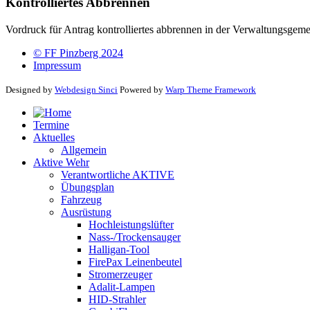
Kontrolliertes Abbrennen
Vordruck für Antrag kontrolliertes abbrennen in der Verwaltungsgem
© FF Pinzberg 2024
Impressum
Designed by
Webdesign Sinci
Powered by
Warp Theme Framework
Termine
Aktuelles
Allgemein
Aktive Wehr
Verantwortliche AKTIVE
Übungsplan
Fahrzeug
Ausrüstung
Hochleistungslüfter
Nass-/Trockensauger
Halligan-Tool
FirePax Leinenbeutel
Stromerzeuger
Adalit-Lampen
HID-Strahler