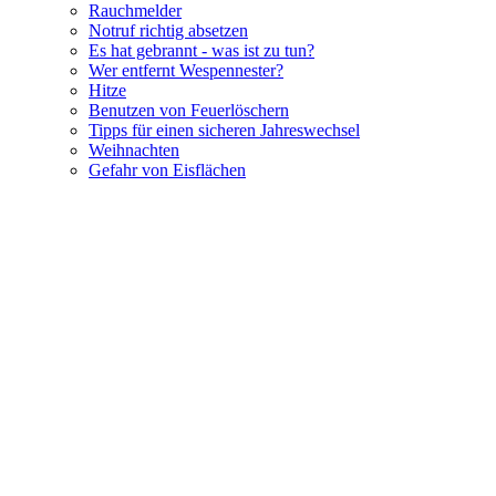
Rauchmelder
Notruf richtig absetzen
Es hat gebrannt - was ist zu tun?
Wer entfernt Wespennester?
Hitze
Benutzen von Feuerlöschern
Tipps für einen sicheren Jahreswechsel
Weihnachten
Gefahr von Eisflächen