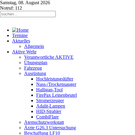
Samstag, 08. August 2026
Notruf: 112
Termine
Aktuelles
Allgemein
Aktive Wehr
Verantwortliche AKTIVE
Übungsplan
Fahrzeug
Ausrüstung
Hochleistungslüfter
Nass-/Trockensauger
Halligan-Tool
FirePax Leinenbeutel
Stromerzeuger
Adalit-Lampen
HID-Strahler
CombiFlare
Atemschutzwerkstatt
Ärzte G26.3 Untersuchung
Beschaffung LF10