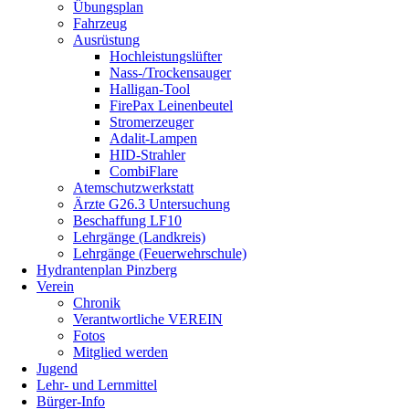
Übungsplan
Fahrzeug
Ausrüstung
Hochleistungslüfter
Nass-/Trockensauger
Halligan-Tool
FirePax Leinenbeutel
Stromerzeuger
Adalit-Lampen
HID-Strahler
CombiFlare
Atemschutzwerkstatt
Ärzte G26.3 Untersuchung
Beschaffung LF10
Lehrgänge (Landkreis)
Lehrgänge (Feuerwehrschule)
Hydrantenplan Pinzberg
Verein
Chronik
Verantwortliche VEREIN
Fotos
Mitglied werden
Jugend
Lehr- und Lernmittel
Bürger-Info